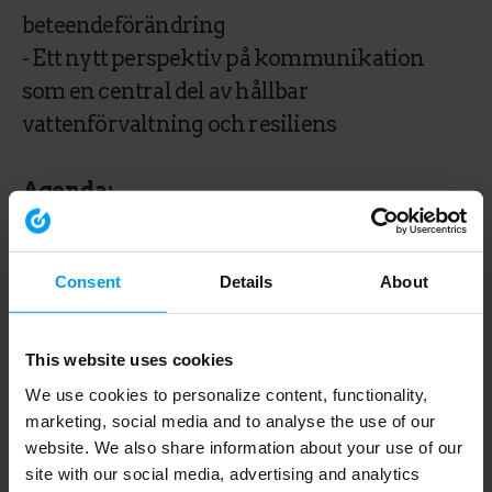
beteendeförändring
- Ett nytt perspektiv på kommunikation
som en central del av hållbar
vattenförvaltning och resiliens
Agenda:
- Mänskligt beteende och
vattenkonsumtion
Consent
Details
About
- Varför information och
rekommendationer inte alltid leder till
förändrade vattenvanor
This website uses cookies
- Beteendeinsikter och nudging för hållbar
We use cookies to personalize content, functionality,
vattenanvändning
marketing, social media and to analyse the use of our
website. We also share information about your use of our
- Kommunikation som verktyg för resiliens
site with our social media, advertising and analytics
och långsiktig beteendeförändring