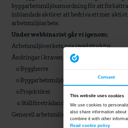
byggarbetsmiljösamordning för att förbättra
inblandade aktörer att bedriva ett mer aktiv
arbetsmiljöarbete.
Under webbinariet går vi igenom:
Arbetsmiljöverkets nya regelstruktur
Ändringar i kraven i AFS 2023:3 kopplat till
o Byggherre
Consent
o Byggarbetsmiljösamordnare (BAS-P/U)
o Projektörer
This website uses cookies
o Ställföreträdande byggherre
We use cookies to personalize
also share information about 
Generell arbetsmiljöplan
combine it with other informa
Read cookie policy