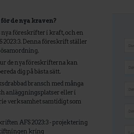
för de nya kraven?
nya föreskrifter i kraft, och en
2023:3. Denna föreskrift ställer
ljösamordning.
hur de nya föreskrifterna kan
eda dig på bästa sätt.
cksdrabbad bransch med många
h anläggningsplatser eller i
rie verksamhet samtidigt som
iften AFS 2023:3 - projektering
tiftningen kring