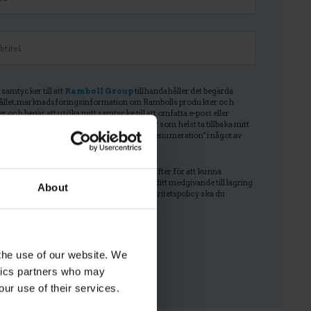
 samtycker till att
Ramboll Group
tillhandahåller det begärda
ållet, marknadsföringsinformation om Rambolls produkter och
er och begär att utöka mitt samtycke till att omfatta e-post eller
In InMail från Ramboll Group. Jag kan när som helst ta tillbaka mitt
cke genom att klicka på länken "Avsluta prenumeration" i något av
 meddelanden.
måste lagra och behandla dina personuppgifter för att kunna
ndahålla det begärda innehållet. Om du ger ditt medgivande till lagring
About
sonuppgifter och till Ramboll Groups integritetspolicy ska du
ra kryssrutan.
 the use of our website. We
ytics partners who may
our use of their services.