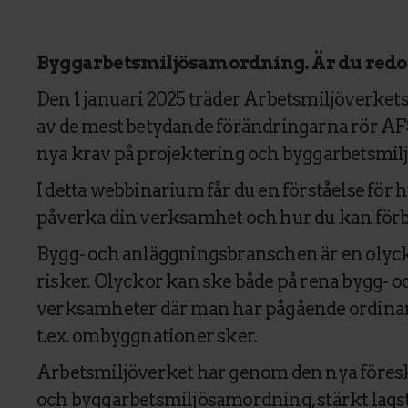
Byggarbetsmiljösamordning. Är du redo 
Den 1 januari 2025 träder Arbetsmiljöverkets 
av de mest betydande förändringarna rör AFS 
nya krav på projektering och byggarbetsmi
I detta webbinarium får du en förståelse för 
påverka din verksamhet och hur du kan förber
Bygg- och anläggningsbranschen är en oly
risker. Olyckor kan ske både på rena bygg- oc
verksamheter där man har pågående ordina
t.ex. ombyggnationer sker.
Arbetsmiljöverket har genom den nya föreskr
och byggarbetsmiljösamordning, stärkt lags