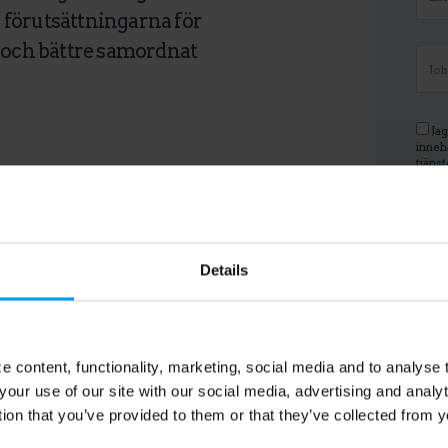
 förutsättningarna för
t och bättre samordnat
Jag
inneh
tjänst
Linked
samty
 inblandade aktörer
dessa
Vi 
tillha
Details
av per
marke
 content, functionality, marketing, social media and to analyse
your use of our site with our social media, advertising and anal
tion that you’ve provided to them or that they’ve collected from y