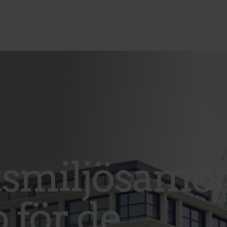
smiljösamor
 för de