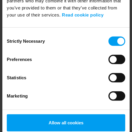
partners who may combine it with other information that
you’ve provided to them or that they’ve collected from
your use of their services.
Read cookie policy
Dela
Consent
Strictly Necessary
Selection
Preferences
Statistics
Webbinarieledare
Marketing
Allow all cookies