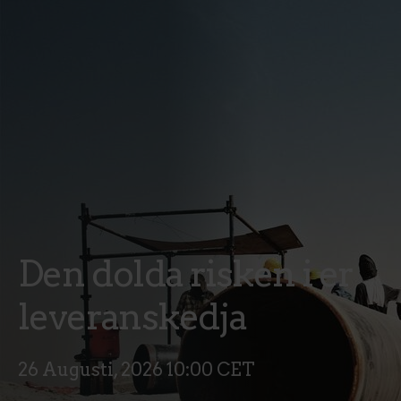
Den dolda risken i er
leveranskedja
26 Augusti, 2026 10:00 CET