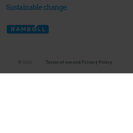
Sustainable change.
© 2024
Terms of use and Privacy Policy
Disclosures & Notices for California Residents
Whistleblower