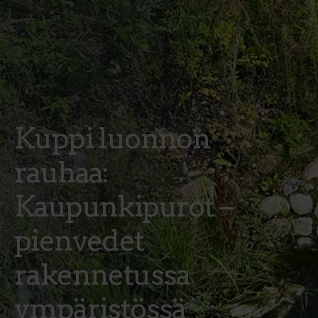
Kuppi luonnon
rauhaa:
Kaupunkipurot –
pienvedet
rakennetussa
ympäristössä