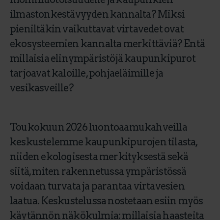
ilmastonkestävyyden kannalta? Miksi
pieniltäkin vaikuttavat virtavedet ovat
ekosysteemien kannalta merkittäviä? Entä
millaisia elinympäristöjä kaupunkipurot
tarjoavat kaloille, pohjaeläimille ja
vesikasveille?
Toukokuun 2026 luontoaamukahveilla
keskustelemme kaupunkipurojen tilasta,
niiden ekologisesta merkityksestä sekä
siitä, miten rakennetussa ympäristössä
voidaan turvata ja parantaa virtavesien
laatua. Keskustelussa nostetaan esiin myös
käytännön näkökulmia: millaisia haasteita