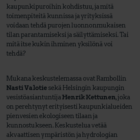
kaupunkipuroihin kohdistuu, ja mitä
toimenpiteitä kunnissa ja yrityksissä
voidaan tehdä purojen luonnonmukaisen
tilan parantamiseksi ja säilyttämiseksi. Tai
mitä itse kukin ihminen yksilönä voi
tehdä?
Mukana keskustelemassa ovat Rambollin
Nasti Valotie
sekä Helsingin kaupungin
vesistöasiantuntija
Henrik Kettunen
, joka
on perehtynyt erityisesti kaupunkialueiden
pienvesien ekologiseen tilaan ja
kunnostukseen. Keskustelua vetää
akvaattisen ympäristön ja hydrologian