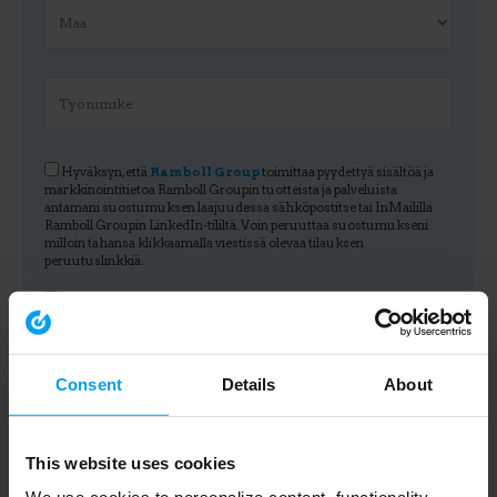
Hyväksyn, että
Ramboll Group
toimittaa pyydettyä sisältöä ja
markkinointitietoa Ramboll Groupin tuotteista ja palveluista
antamani suostumuksen laajuudessa sähköpostitse tai InMaililla
Ramboll Groupin LinkedIn-tililtä. Voin peruuttaa suostumukseni
milloin tahansa klikkaamalla viestissä olevaa tilauksen
peruutuslinkkiä.
Jotta voimme tarjota sinulle tilaamaasi sisältöä, meidän on voitava
tallentaa ja käsitellä henkilötietojasi. Hyväksy henkilötietojesi
tallentaminen valitsemalla tämä valintaruutu. Klikkaamalla Lähetä
hyväksyn yllä olevan ja Ramboll Groupin
tietosuojakäytännön
.
Consent
Details
About
This website uses cookies