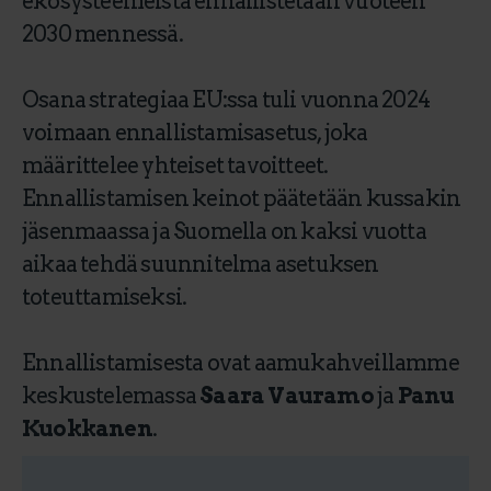
ekosysteemeistä ennallistetaan vuoteen
2030 mennessä.
Osana strategiaa EU:ssa tuli vuonna 2024
voimaan ennallistamisasetus, joka
määrittelee yhteiset tavoitteet.
Ennallistamisen keinot päätetään kussakin
jäsenmaassa ja Suomella on kaksi vuotta
aikaa tehdä suunnitelma asetuksen
toteuttamiseksi.
Ennallistamisesta ovat aamukahveillamme
keskustelemassa
Saara Vauramo
ja
Panu
Kuokkanen
.