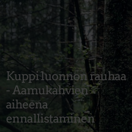
Kuppi luonnon rauhaa
- Aamukahvien
aiheena
ennallistaminen