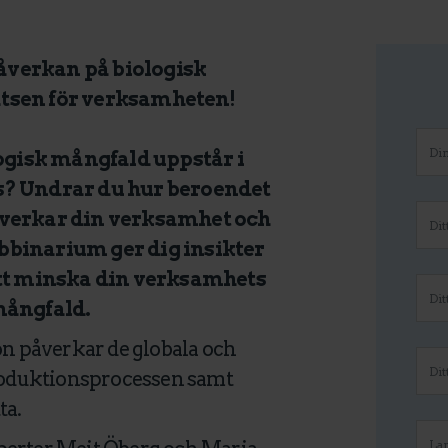
verkan på biologisk
tsen för verksamheten!
ogisk mångfald uppstår i
s? Undrar du hur beroendet
åverkar din verksamhet och
ebbinarium ger dig insikter
att minska din verksamhets
mångfald.
n påverkar de globala och
roduktionsprocessen samt
ta.