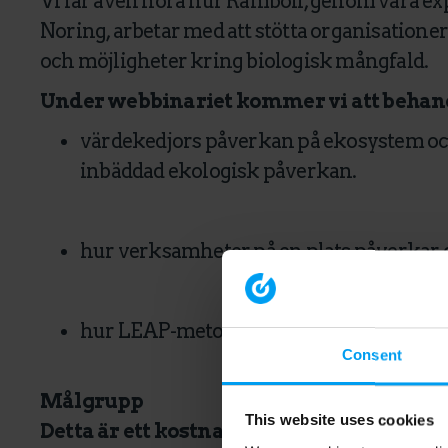
Vi får även höra hur Ramboll, genom våra e
Noring, arbetar med att stötta organisationer 
och möjligheter kring biologisk mångfald.
Under webbinariet kommer vi att behan
värdekedjors påverkan på ekosystem och
inbäddad ekologisk påverkan.
hur verksamheter på en plats påverkar 
hur LEAP-metoden kan användas för att 
Consent
Målgrupp
This website uses cookies
Detta är ett kostnadsfritt webbinarium so