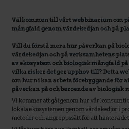
Välkommen till vårt webbinarium om på
mångfald genom värdekedjan och på pla
Vill du förstå mera hur påverkan på biol
värdekedjan och på verksamhetens plat
av ekosystem och biologisk mångfald p
vilka risker det ger upphov till? Detta w
om hur ni kan arbeta förebyggande för 
påverkan på och beroende av biologisk 
Vi kommer att gå igenom hur vår konsumtio
lokala ekosystemen genom värdekedjor i p
metoder och angreppssätt för att hantera det