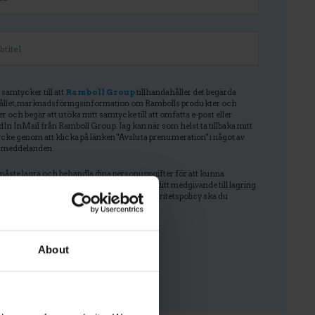
 samtycker till att
Ramboll Group
tillhandahåller det begärda
ållet, marknadsföringsinformation om Rambolls produkter och
er och begär att utöka mitt samtycke till att omfatta e-post eller
In InMail från Ramboll Group. Jag kan när som helst ta tillbaka mitt
cke genom att klicka på länken "Avsluta prenumeration" i något av
 meddelanden.
måste lagra och behandla dina personuppgifter för att kunna
ndahålla det begärda innehållet. Om du ger ditt medgivande till lagring
sonuppgifter och till Ramboll Groups integritetspolicy ska du
ra kryssrutan.
About