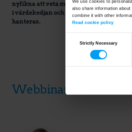
We use cookies to personalize
nyfikna att veta mer om hur påverkan p
also share information about 
i värdekedjan och på platsen för verksa
combine it with other informa
hanteras.
Read cookie policy
Consent
Strictly Necessary
Selection
Webbinarieledare