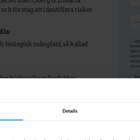
xperter Meit Öberg och Maria
och företag att identifiera risker
dla:
Jag
 biologisk mångfald, så kallad
inneh
tjänst
Linked
samty
dessa
den biologiska mångfalden.
Vi 
tillha
av per
marke
hantera risker.
Details
m riktar sig till alla som är